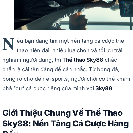
N
ếu bạn đang tìm một nền tảng cá cược thể
thao hiện đại, nhiều lựa chọn và tối ưu trải
nghiệm người dùng, thì
Thể thao Sky88
chắc
chắn là cái tên đáng để cân nhắc. Từ bóng đá,
bóng rổ cho đến e-sports, người chơi có thể khám
phá “gu” cá cược riêng của mình với
Sky88
.
Giới Thiệu Chung Về Thể Thao
Sky88: Nền Tảng Cá Cược Hàng