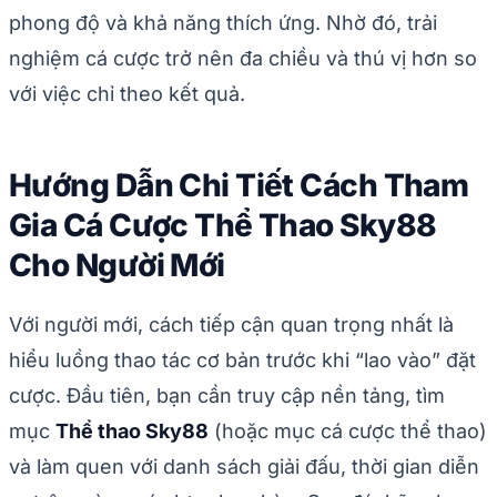
phong độ và khả năng thích ứng. Nhờ đó, trải
nghiệm cá cược trở nên đa chiều và thú vị hơn so
với việc chỉ theo kết quả.
Hướng Dẫn Chi Tiết Cách Tham
Gia Cá Cược Thể Thao Sky88
Cho Người Mới
Với người mới, cách tiếp cận quan trọng nhất là
hiểu luồng thao tác cơ bản trước khi “lao vào” đặt
cược. Đầu tiên, bạn cần truy cập nền tảng, tìm
mục
Thể thao Sky88
(hoặc mục cá cược thể thao)
và làm quen với danh sách giải đấu, thời gian diễn