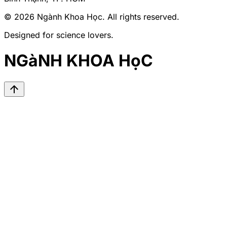
© 2026
Ngành Khoa Học
. All rights reserved.
Designed for science lovers.
NGàNH KHOA HọC
arrow_upward