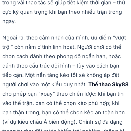
trong vài thao tác sẽ giúp tiết kiệm thời gian – thứ
cực kỳ quan trọng khi bạn theo nhiều trận trong
ngày.
Ngoài ra, theo cảm nhận của mình, ưu điểm “vượt
trội” còn nằm ở tính linh hoạt. Người chơi có thể
chọn cách đánh theo phong độ ngắn hạn, hoặc
đánh theo cấu trúc đội hình – tùy vào cách bạn
tiếp cận. Một nền tảng kèo tốt sẽ không áp đặt
người chơi vào một kiểu duy nhất.
Thể thao Sky88
cho phép bạn “xoay” theo chiến lược: khi bạn tin
vào thế trận, bạn có thể chọn kèo phù hợp; khi
bạn thận trọng, bạn có thể chọn kèo an toàn hơn
(ví dụ kiểu châu Á biến động). Chính sự đa dạng