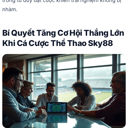
trong tư duy đặt cược khiến trải nghiệm không bị
nhàm.
Bí Quyết Tăng Cơ Hội Thắng Lớn
Khi Cá Cược Thể Thao Sky88