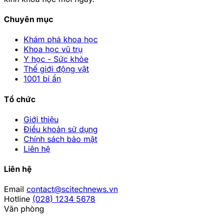
Chuyên mục
Khám phá khoa học
Khoa học vũ trụ
Y học - Sức khỏe
Thế giới động vật
1001 bí ẩn
Tổ chức
Giới thiệu
Điều khoản sử dụng
Chính sách bảo mật
Liên hệ
Liên hệ
Email
contact@scitechnews.vn
Hotline
(028) 1234 5678
Văn phòng