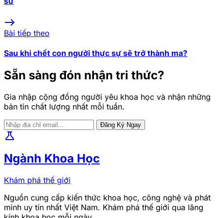
sử
east
Bài tiếp theo
Sau khi chết con người thực sự sẽ trở thành ma?
Sẵn sàng đón nhận tri thức?
Gia nhập cộng đồng người yêu khoa học và nhận những
bản tin chất lượng nhất mỗi tuần.
Đăng Ký Ngay
science
Ngành Khoa Học
Khám phá thế giới
Nguồn cung cấp kiến thức khoa học, công nghệ và phát
minh uy tín nhất Việt Nam. Khám phá thế giới qua lăng
kính khoa học mỗi ngày.