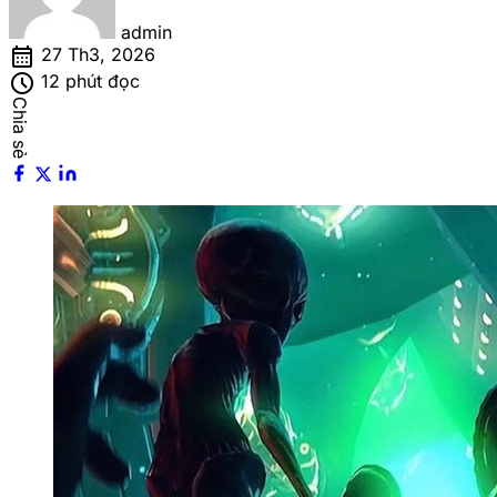
admin
calendar_month
27 Th3, 2026
schedule
12 phút đọc
Chia sẻ