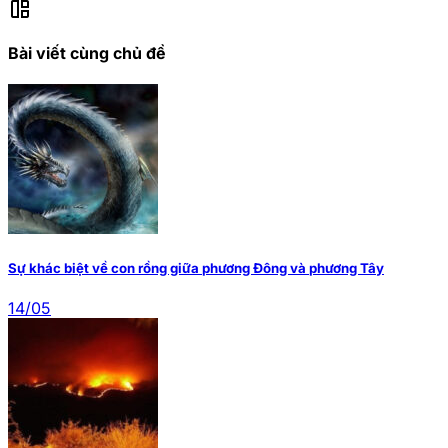
auto_awesome_mosaic
Bài viết cùng chủ đề
Sự khác biệt về con rồng giữa phương Đông và phương Tây
14/05