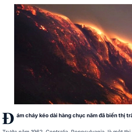
Đ
ám cháy kéo dài hàng chục năm đã biến thị tr
Trước năm 1962, Centralia, Pennsylvania, là một thị