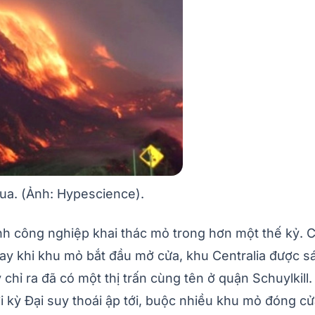
qua. (Ảnh: Hypescience).
h công nghiệp khai thác mỏ trong hơn một thế kỷ. Ch
ay khi khu mỏ bắt đầu mở cửa, khu Centralia được sáp
ỉ ra đã có một thị trấn cùng tên ở quận Schuylkill. V
kỳ Đại suy thoái ập tới, buộc nhiều khu mỏ đóng cửa,