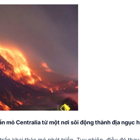
ấn mỏ Centralia từ một nơi sôi động thành địa ngục 
 trấn khai thác mỏ phát triển. Tuy nhiên, điều đó tha