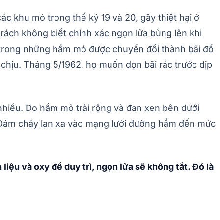
c khu mỏ trong thế kỷ 19 và 20, gây thiệt hại ở
ách không biết chính xác ngọn lửa bùng lên khi
ột trong những hầm mỏ được chuyển đổi thành bãi đổ
ó chịu. Tháng 5/1962, họ muốn dọn bãi rác trước dịp
nhiều. Do hầm mỏ trải rộng và đan xen bên dưới
i. Đám cháy lan xa vào mạng lưới đường hầm đến mức
liệu và oxy để duy trì, ngọn lửa sẽ không tắt. Đó là