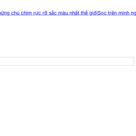
ực rỡ sắc màu nhất thế giới
Sọc trên mình ngựa vằn được g
động vật
155 bài viết
1001 bí ẩn
90 bài viết
Công nghệ
82