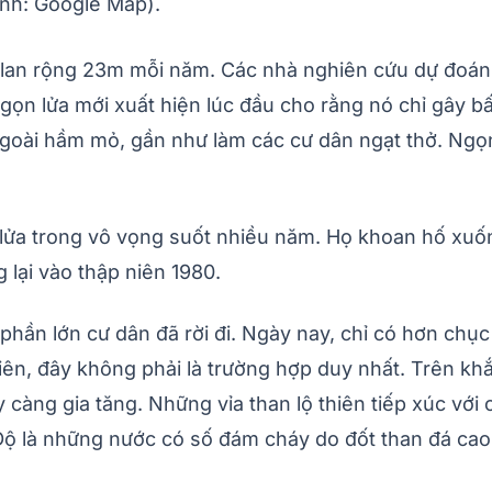
Ảnh: Google Map).
lan rộng 23m mỗi năm. Các nhà nghiên cứu dự đoán n
ọn lửa mới xuất hiện lúc đầu cho rằng nó chỉ gây bất
ngoài hầm mỏ, gần như làm các cư dân ngạt thở. Ngọn
n lửa trong vô vọng suốt nhiều năm. Họ khoan hố xu
lại vào thập niên 1980.
ần lớn cư dân đã rời đi. Ngày nay, chỉ có hơn chục 
hiên, đây không phải là trường hợp duy nhất. Trên kh
 càng gia tăng. Những vỉa than lộ thiên tiếp xúc với
ộ là những nước có số đám cháy do đốt than đá cao 