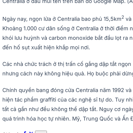
Centralia ở đầu mũi tên trên bản đồ Google Map. (
2
Ngày nay, ngọn lửa ở Centralia bao phủ 15,5km
và 
Khoảng 1.000 cư dân sống ở Centralia ở thời điểm ng
khói lưu huỳnh và carbon monoxide bắt đầu lọt ra 
đến hố sụt xuất hiện khắp mọi nơi.
Các nhà chức trách ở thị trấn cố gắng dập tắt ngọ
nhưng cách này không hiệu quả. Họ buộc phải dừng 
Chính quyền bang đóng cửa Centralia năm 1992 và ph
hiện tác phẩm graffiti của các nghệ sĩ tự do. Tuy n
tất cả gần như đều không thể dập tắt. Nguy cơ ngày
quá trình hóa học tự nhiên. Mỹ, Trung Quốc và Ấn Đ