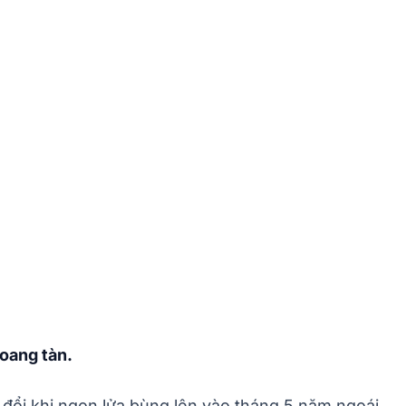
hoang tàn.
y đổi khi ngọn lửa bùng lên vào tháng 5 năm ngoái.