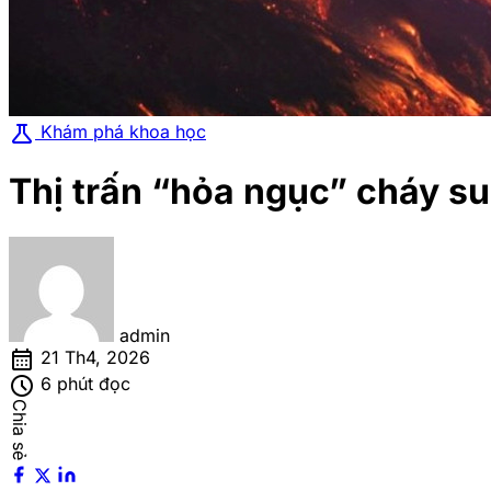
science
Khám phá khoa học
Thị trấn “hỏa ngục” cháy s
admin
calendar_month
21 Th4, 2026
schedule
6 phút đọc
Chia sẻ