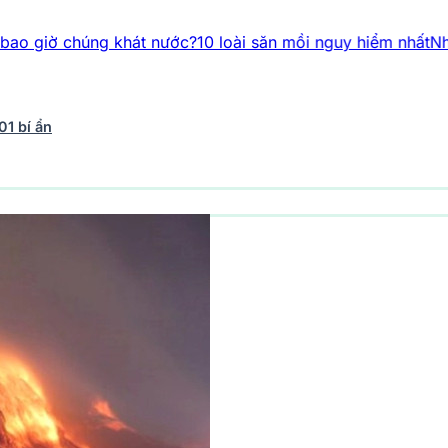
 khát nước?
10 loài săn mồi nguy hiểm nhất
Những chú chim r
01 bí ẩn
vũ trụ
242 bài viết
Y học - Sức khỏe
201 bài viết
Thế giới 