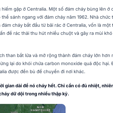
 hiếm gặp ở Centralia. Một số đám cháy bùng lên ở cá
 thể sánh ngang với đám cháy năm 1962. Nhà chức tr
à đám cháy bắt đầu từ bãi rác ở Centralia, vốn là m
 vấn đề rác thải thu hút nhiều chuột và gây ra mùi kh
ch than bắt lửa và mở rộng thành đám cháy lớn hơn 
i dừng lại do khói chứa carbon monoxide quá độc hạ
ralia được đền bù để chuyển đi nơi khác.
 gian dài để nó cháy hết. Chỉ cần có đủ nhiệt, nhiên 
 cháy dữ dội trong nhiều thập kỷ.