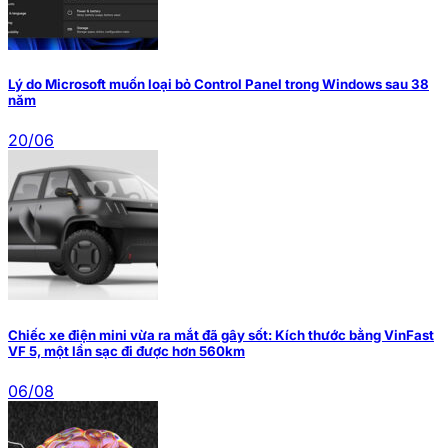
Lý do Microsoft muốn loại bỏ Control Panel trong Windows sau 38
năm
20/06
Chiếc xe điện mini vừa ra mắt đã gây sốt: Kích thước bằng VinFast
VF 5, một lần sạc đi được hơn 560km
06/08