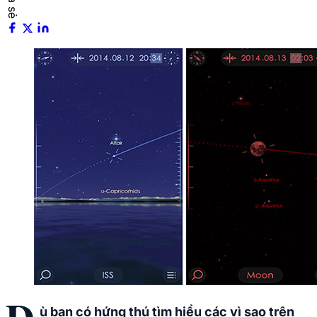
ù bạn có hứng thú tìm hiểu các vì sao trên