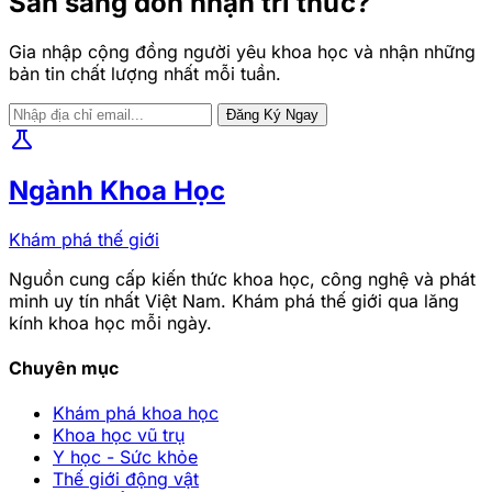
Sẵn sàng đón nhận tri thức?
Gia nhập cộng đồng người yêu khoa học và nhận những
bản tin chất lượng nhất mỗi tuần.
Đăng Ký Ngay
science
Ngành Khoa Học
Khám phá thế giới
Nguồn cung cấp kiến thức khoa học, công nghệ và phát
minh uy tín nhất Việt Nam. Khám phá thế giới qua lăng
kính khoa học mỗi ngày.
Chuyên mục
Khám phá khoa học
Khoa học vũ trụ
Y học - Sức khỏe
Thế giới động vật