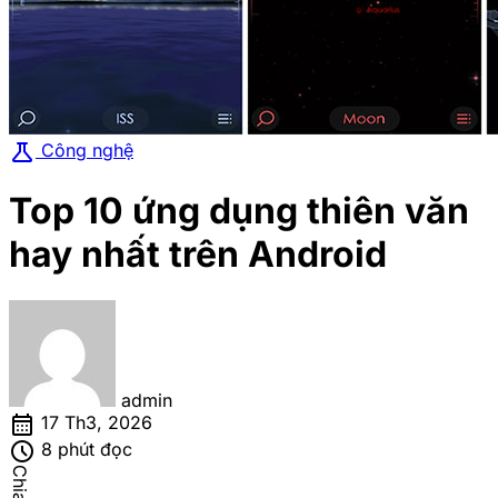
science
Công nghệ
Top 10 ứng dụng thiên văn
hay nhất trên Android
admin
calendar_month
17 Th3, 2026
schedule
8 phút đọc
Chia sẻ