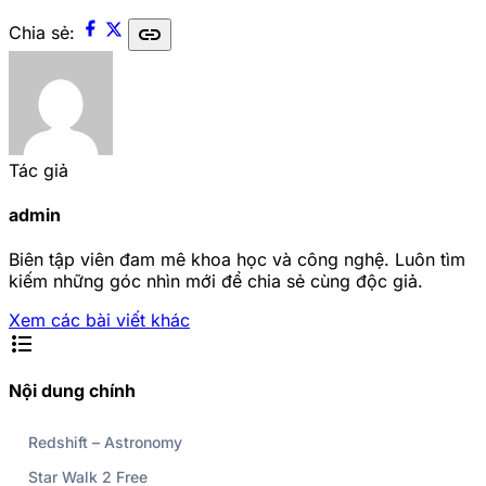
link
Chia sẻ:
Tác giả
admin
Biên tập viên đam mê khoa học và công nghệ. Luôn tìm
kiếm những góc nhìn mới để chia sẻ cùng độc giả.
Xem các bài viết khác
format_list_bulleted
Nội dung chính
Redshift – Astronomy
Star Walk 2 Free