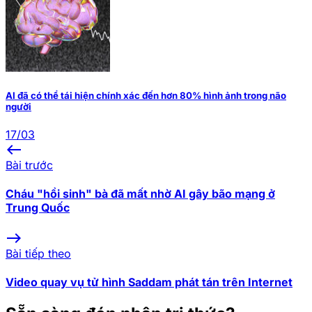
AI đã có thể tái hiện chính xác đến hơn 80% hình ảnh trong não
người
17/03
west
Bài trước
Cháu "hồi sinh" bà đã mất nhờ AI gây bão mạng ở
Trung Quốc
east
Bài tiếp theo
Video quay vụ tử hình Saddam phát tán trên Internet