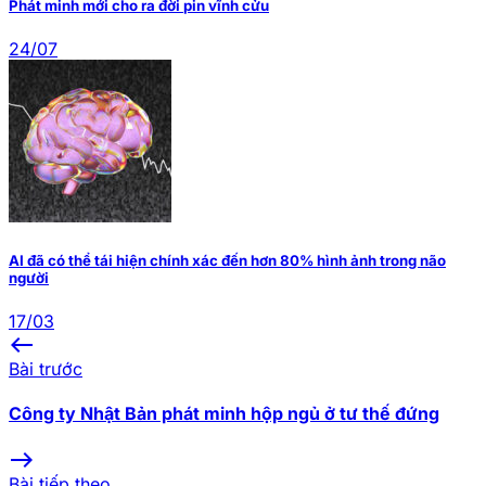
Phát minh mới cho ra đời pin vĩnh cửu
24/07
AI đã có thể tái hiện chính xác đến hơn 80% hình ảnh trong não
người
17/03
west
Bài trước
Công ty Nhật Bản phát minh hộp ngủ ở tư thế đứng
east
Bài tiếp theo