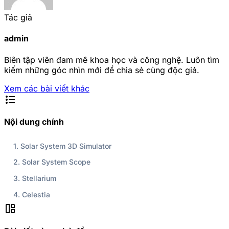
Tác giả
admin
Biên tập viên đam mê khoa học và công nghệ. Luôn tìm
kiếm những góc nhìn mới để chia sẻ cùng độc giả.
Xem các bài viết khác
format_list_bulleted
Nội dung chính
1. Solar System 3D Simulator
2. Solar System Scope
3. Stellarium
4. Celestia
auto_awesome_mosaic