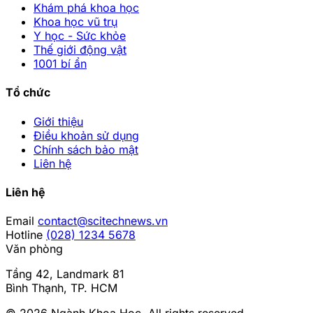
Khám phá khoa học
Khoa học vũ trụ
Y học - Sức khỏe
Thế giới động vật
1001 bí ẩn
Tổ chức
Giới thiệu
Điều khoản sử dụng
Chính sách bảo mật
Liên hệ
Liên hệ
Email
contact@scitechnews.vn
Hotline
(028) 1234 5678
Văn phòng
Tầng 42, Landmark 81
Bình Thạnh, TP. HCM