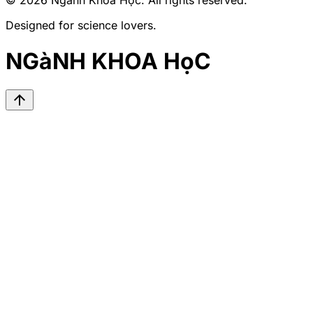
© 2026
Ngành Khoa Học
. All rights reserved.
Designed for science lovers.
NGàNH KHOA HọC
arrow_upward