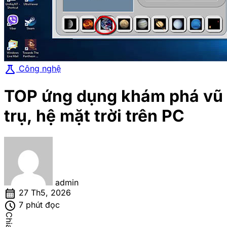
science
Công nghệ
TOP ứng dụng khám phá vũ
trụ, hệ mặt trời trên PC
admin
calendar_month
27 Th5, 2026
schedule
7 phút đọc
Chia sẻ