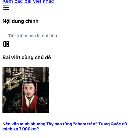
Xem các bài viết khác
format_list_bulleted
Nội dung chính
Tiết kiệm hơn là chi tiêu
auto_awesome_mosaic
Bài viết cùng chủ đề
Nền văn minh phương Tây nào từng "chạm trán" Trung Quốc dù
cách xa 7.000km?