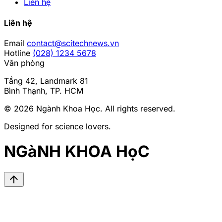
Liên hệ
Liên hệ
Email
contact@scitechnews.vn
Hotline
(028) 1234 5678
Văn phòng
Tầng 42, Landmark 81
Bình Thạnh, TP. HCM
© 2026
Ngành Khoa Học
. All rights reserved.
Designed for science lovers.
NGàNH KHOA HọC
arrow_upward