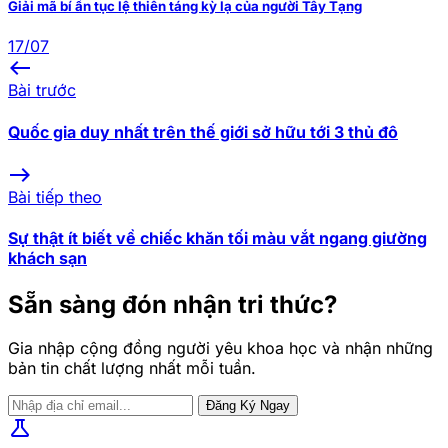
Giải mã bí ẩn tục lệ thiên táng kỳ lạ của người Tây Tạng
17/07
west
Bài trước
Quốc gia duy nhất trên thế giới sở hữu tới 3 thủ đô
east
Bài tiếp theo
Sự thật ít biết về chiếc khăn tối màu vắt ngang giường
khách sạn
Sẵn sàng đón nhận tri thức?
Gia nhập cộng đồng người yêu khoa học và nhận những
bản tin chất lượng nhất mỗi tuần.
Đăng Ký Ngay
science