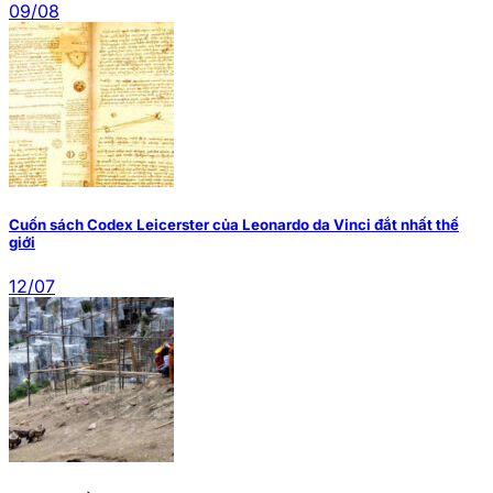
09/08
Cuốn sách Codex Leicerster của Leonardo da Vinci đắt nhất thế
giới
12/07