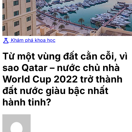
science
Khám phá khoa học
Từ một vùng đất cằn cỗi, vì
sao Qatar – nước chủ nhà
World Cup 2022 trở thành
đất nước giàu bậc nhất
hành tinh?