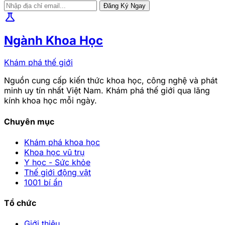
Đăng Ký Ngay
science
Ngành Khoa Học
Khám phá thế giới
Nguồn cung cấp kiến thức khoa học, công nghệ và phát
minh uy tín nhất Việt Nam. Khám phá thế giới qua lăng
kính khoa học mỗi ngày.
Chuyên mục
Khám phá khoa học
Khoa học vũ trụ
Y học - Sức khỏe
Thế giới động vật
1001 bí ẩn
Tổ chức
Giới thiệu