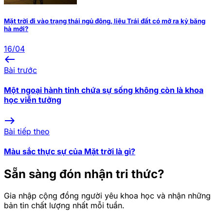
Mặt trời đi vào trạng thái ngủ đông, liệu Trái đất có mở ra kỷ băng
hà mới?
16/04
west
Bài trước
Một ngoại hành tinh chứa sự sống không còn là khoa
học viễn tưởng
east
Bài tiếp theo
Màu sắc thực sự của Mặt trời là gì?
Sẵn sàng đón nhận tri thức?
Gia nhập cộng đồng người yêu khoa học và nhận những
bản tin chất lượng nhất mỗi tuần.