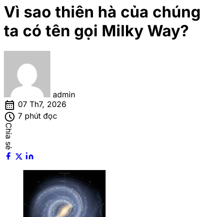
Vì sao thiên hà của chúng
ta có tên gọi Milky Way?
admin
calendar_month
07 Th7, 2026
schedule
7 phút đọc
Chia sẻ