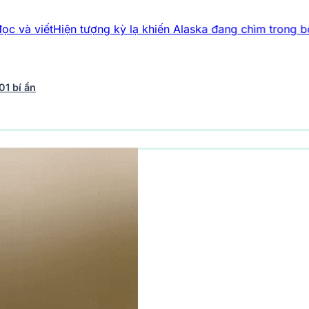
Hiện tượng kỳ lạ khiến Alaska đang chìm trong bóng đêm, 
01 bí ẩn
vũ trụ
243 bài viết
Y học - Sức khỏe
203 bài viết
Thế giới 