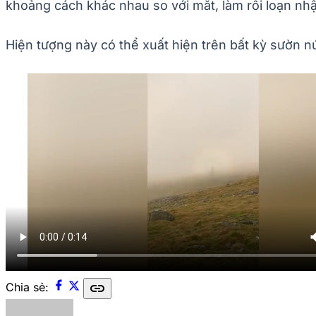
khoảng cách khác nhau so với mắt, làm rối loạn nh
Hiện tượng này có thể xuất hiện trên bất kỳ sườn 
link
Chia sẻ: