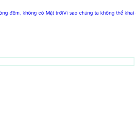
không có Mặt trời
Vì sao chúng ta không thể khai quật nhữn
động vật
157 bài viết
1001 bí ẩn
94 bài viết
Công nghệ
83