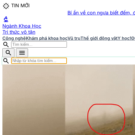
stream
TIN MỚI
Bí ẩn về con ngựa biết đếm, đọc và viết
biotech
Ngành Khoa Học
Tri thức vô tận
Công nghệ
Khám phá khoa học
Vũ trụ
Thế giới động vật
Y học
10
search
search
menu
search
Chuyên mục Khoa học
home
Trang chủ
Khám phá khoa học
426 bài viết
Khoa học 
bài viết