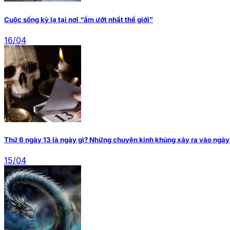
Cuộc sống kỳ lạ tại nơi “ẩm ướt nhất thế giới”
16/04
Thứ 6 ngày 13 là ngày gì? Những chuyện kinh khủng xảy ra vào ngày
15/04