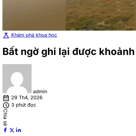
science
Khám phá khoa học
Bất ngờ ghi lại được khoảnh
admin
calendar_month
29 Th4, 2026
schedule
3 phút đọc
Chia sẻ