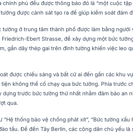
 chính phủ đều được thông báo đó là “một cuộc tập tr
 tường được cảnh sát tạo ra để giúp kiểm soát đám 
bức tường ở trung tâm thành phố được làm bằng người
à Friedrich-Ebert Strasse, để xây dựng một bức tường
 m, gắn dây thép gai trên đỉnh tường khiến việc leo
 soát được chiếu sáng và bất cứ ai đến gần các khu 
iện không thể cố chạy qua bức tường. Phía trước chi
y dựng trước bức tường thứ nhất nhằm đảm bảo an nin
ượt qua.
ư “Hệ thống bảo vệ chống phát xít”, “Bức tường xấu 
ào tẩu. Để đến Tây Berlin, các công dân chủ yếu là