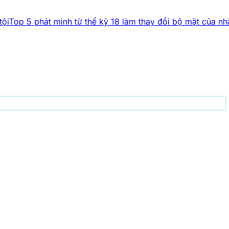
t minh từ thế kỷ 18 làm thay đổi bộ mặt của nhân loại
Bí ẩn
động vật
156 bài viết
1001 bí ẩn
93 bài viết
Công nghệ
83