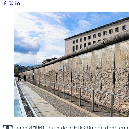
háng 8/1961, quân đội CHDC Đức đã đóng cửa b