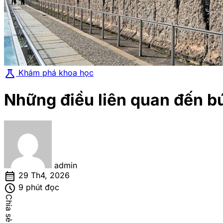
science
Khám phá khoa học
Những điều liên quan đến bứ
admin
calendar_month
29 Th4, 2026
schedule
9 phút đọc
Chia sẻ