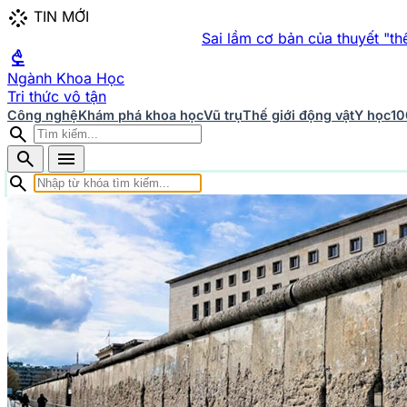
stream
TIN MỚI
Sai lầm cơ bản của thuyết "thế giới giả lập
biotech
Ngành Khoa Học
Tri thức vô tận
Công nghệ
Khám phá khoa học
Vũ trụ
Thế giới động vật
Y học
10
search
search
menu
search
Chuyên mục Khoa học
home
Trang chủ
Khám phá khoa học
422 bài viết
Khoa học 
bài viết