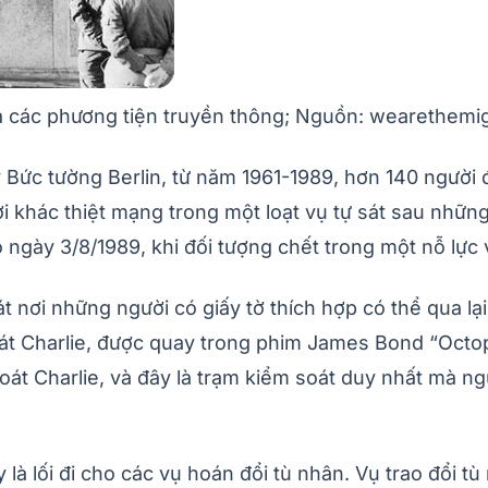
ủa các phương tiện truyền thông; Nguồn: wearethem
ức tường Berlin, từ năm 1961-1989, hơn 140 người đ
 khác thiệt mạng trong một loạt vụ tự sát sau những nỗ
ào ngày 3/8/1989, khi đối tượng chết trong một nỗ lực
t nơi những người có giấy tờ thích hợp có thể qua lạ
soát Charlie, được quay trong phim James Bond “Oc
soát Charlie, và đây là trạm kiểm soát duy nhất mà 
y là lối đi cho các vụ hoán đổi tù nhân. Vụ trao đổi 