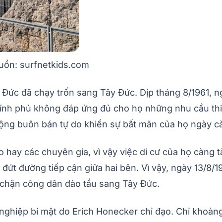
guồn: surfnetkids.com
Đức đã chạy trốn sang Tây Đức. Dịp tháng 8/1961, n
hính phủ không đáp ứng đủ cho họ những nhu cầu th
động buôn bán tự do khiến sự bất mãn của họ ngày c
o hay các chuyên gia, vì vậy việc di cư của họ càng
ứt đường tiếp cận giữa hai bên. Vì vậy, ngày 13/8/1
 chặn công dân đào tẩu sang Tây Đức.
nghiệp bí mật do Erich Honecker chỉ đạo. Chỉ khoản