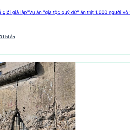
"
Vụ án "gia tộc quỷ dữ" ăn thịt 1.000 người vô tội
Top 5 phá
01 bí ẩn
vũ trụ
242 bài viết
Y học - Sức khỏe
202 bài viết
Thế giới 