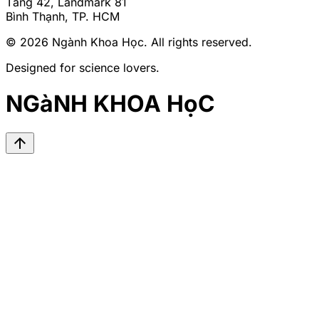
Tầng 42, Landmark 81
Bình Thạnh, TP. HCM
© 2026
Ngành Khoa Học
. All rights reserved.
Designed for science lovers.
NGàNH KHOA HọC
arrow_upward