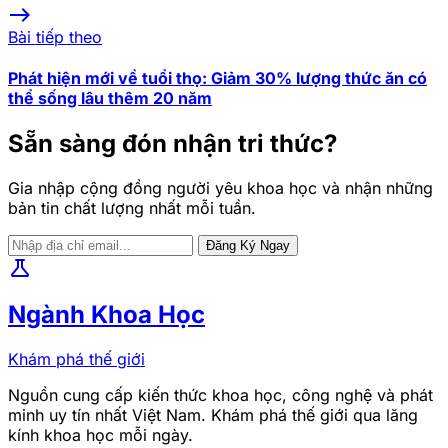
east
Bài tiếp theo
Phát hiện mới về tuổi thọ: Giảm 30% lượng thức ăn có
thể sống lâu thêm 20 năm
Sẵn sàng đón nhận tri thức?
Gia nhập cộng đồng người yêu khoa học và nhận những
bản tin chất lượng nhất mỗi tuần.
Đăng Ký Ngay
science
Ngành Khoa Học
Khám phá thế giới
Nguồn cung cấp kiến thức khoa học, công nghệ và phát
minh uy tín nhất Việt Nam. Khám phá thế giới qua lăng
kính khoa học mỗi ngày.