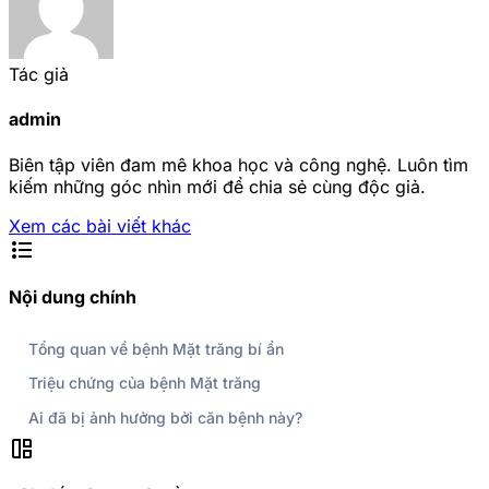
Tác giả
admin
Biên tập viên đam mê khoa học và công nghệ. Luôn tìm
kiếm những góc nhìn mới để chia sẻ cùng độc giả.
Xem các bài viết khác
format_list_bulleted
Nội dung chính
Tổng quan về bệnh Mặt trăng bí ẩn
Triệu chứng của bệnh Mặt trăng
Ai đã bị ảnh hưởng bởi căn bệnh này?
auto_awesome_mosaic