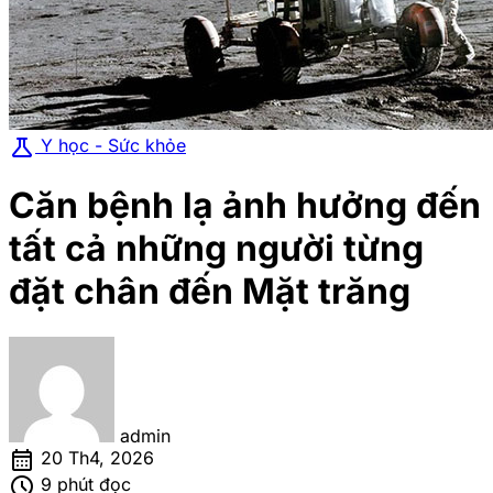
science
Y học - Sức khỏe
Căn bệnh lạ ảnh hưởng đến
tất cả những người từng
đặt chân đến Mặt trăng
admin
calendar_month
20 Th4, 2026
schedule
9 phút đọc