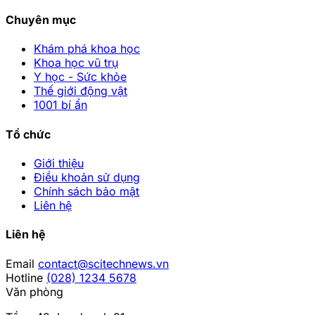
Chuyên mục
Khám phá khoa học
Khoa học vũ trụ
Y học - Sức khỏe
Thế giới động vật
1001 bí ẩn
Tổ chức
Giới thiệu
Điều khoản sử dụng
Chính sách bảo mật
Liên hệ
Liên hệ
Email
contact@scitechnews.vn
Hotline
(028) 1234 5678
Văn phòng