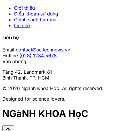
Giới thiệu
Điều khoản sử dụng
Chính sách bảo mật
Liên hệ
Liên hệ
Email
contact@scitechnews.vn
Hotline
(028) 1234 5678
Văn phòng
Tầng 42, Landmark 81
Bình Thạnh, TP. HCM
© 2026
Ngành Khoa Học
. All rights reserved.
Designed for science lovers.
NGàNH KHOA HọC
arrow_upward