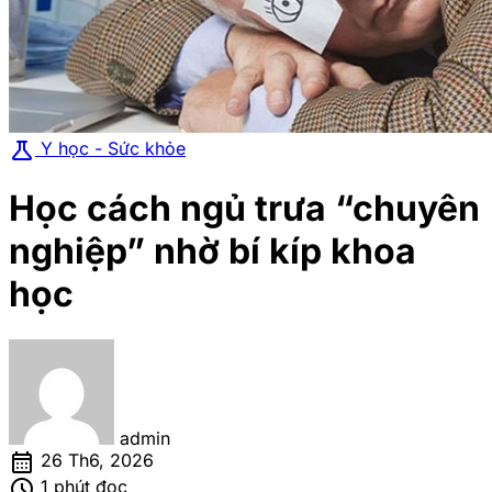
science
Y học - Sức khỏe
Học cách ngủ trưa “chuyên
nghiệp” nhờ bí kíp khoa
học
admin
calendar_month
26 Th6, 2026
schedule
1 phút đọc