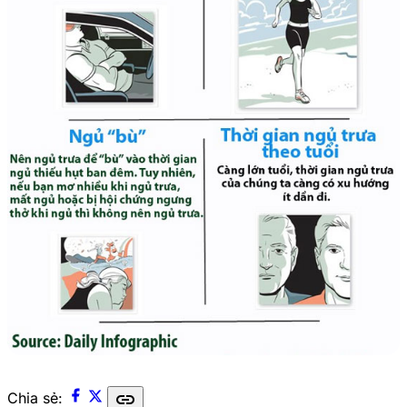
link
Chia sẻ: