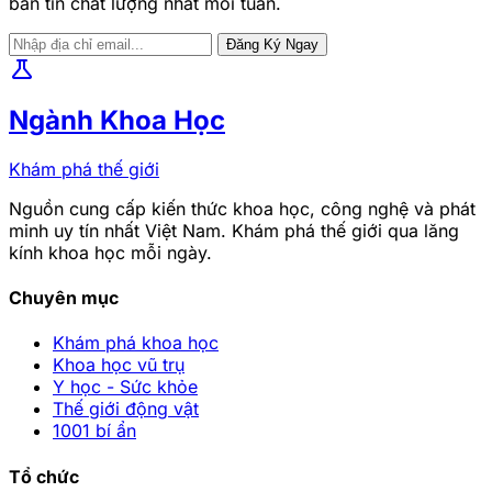
bản tin chất lượng nhất mỗi tuần.
Đăng Ký Ngay
science
Ngành Khoa Học
Khám phá thế giới
Nguồn cung cấp kiến thức khoa học, công nghệ và phát
minh uy tín nhất Việt Nam. Khám phá thế giới qua lăng
kính khoa học mỗi ngày.
Chuyên mục
Khám phá khoa học
Khoa học vũ trụ
Y học - Sức khỏe
Thế giới động vật
1001 bí ẩn
Tổ chức