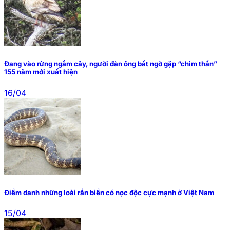
Đang vào rừng ngắm cây, người đàn ông bất ngờ gặp “chim thần”
155 năm mới xuất hiện
16/04
Điểm danh những loài rắn biển có nọc độc cực mạnh ở Việt Nam
15/04