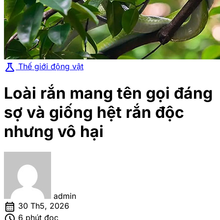
science
Thế giới động vật
Loài rắn mang tên gọi đáng
sợ và giống hệt rắn độc
nhưng vô hại
admin
calendar_month
30 Th5, 2026
schedule
6 phút đọc