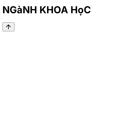
NGàNH KHOA HọC
arrow_upward