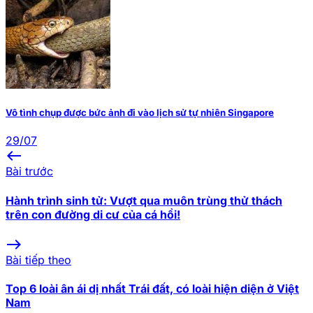
Vô tình chụp được bức ảnh đi vào lịch sử tự nhiên Singapore
29/07
west
Bài trước
Hành trình sinh tử: Vượt qua muôn trùng thử thách
trên con đường di cư của cá hồi!
east
Bài tiếp theo
Top 6 loài ân ái dị nhất Trái đất, có loài hiện diện ở Việt
Nam