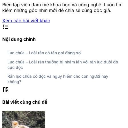
Biên tập viên đam mê khoa học và công nghệ. Luôn tìm
kiếm những góc nhìn mới để chia sẻ cùng độc giả.
Xem các bài viết khác
format_list_bulleted
Nội dung chính
Lục chúa – Loài rắn có tên gọi đáng sợ
Lục chúa – Loài rắn thường bị nhầm lẫn với rắn lục đuôi đỏ
cực độc
Rắn lục chúa có độc và nguy hiểm cho con người hay
không?
auto_awesome_mosaic
Bài viết cùng chủ đề