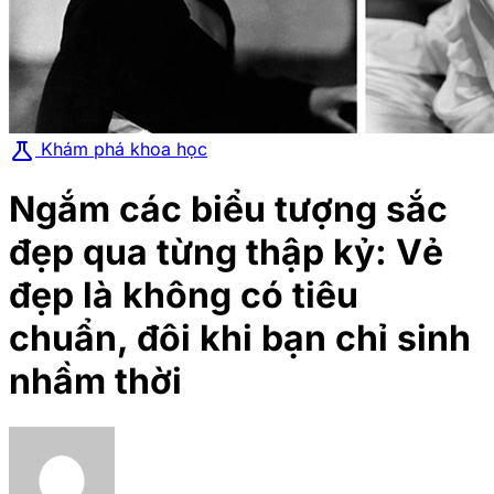
science
Khám phá khoa học
Ngắm các biểu tượng sắc
đẹp qua từng thập kỷ: Vẻ
đẹp là không có tiêu
chuẩn, đôi khi bạn chỉ sinh
nhầm thời