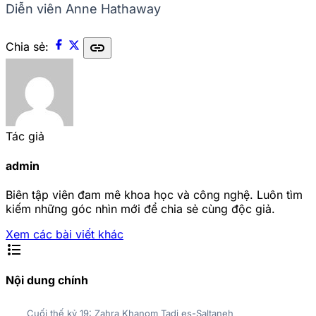
Diễn viên Anne Hathaway
link
Chia sẻ:
Tác giả
admin
Biên tập viên đam mê khoa học và công nghệ. Luôn tìm
kiếm những góc nhìn mới để chia sẻ cùng độc giả.
Xem các bài viết khác
format_list_bulleted
Nội dung chính
Cuối thế kỷ 19: Zahra Khanom Tadj es-Saltaneh