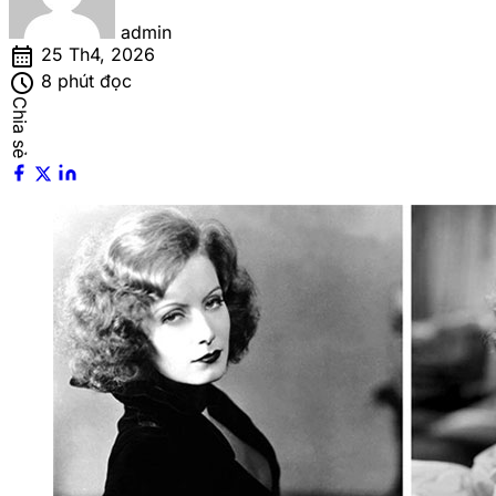
admin
calendar_month
25 Th4, 2026
schedule
8 phút đọc
Chia sẻ