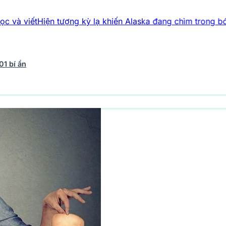
iện tượng kỳ lạ khiến Alaska đang chìm trong bóng đêm, kh
01 bí ẩn
vũ trụ
243 bài viết
Y học - Sức khỏe
203 bài viết
Thế giới 