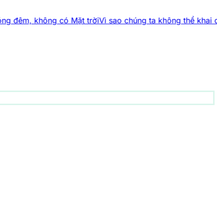
ông có Mặt trời
Vì sao chúng ta không thể khai quật những
động vật
157 bài viết
1001 bí ẩn
94 bài viết
Công nghệ
83