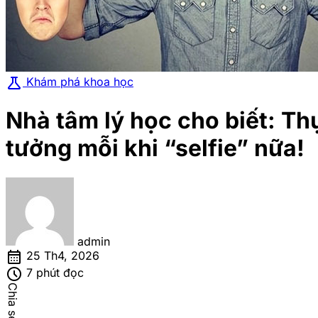
science
Khám phá khoa học
Nhà tâm lý học cho biết: T
tưởng mỗi khi “selfie” nữa!
admin
calendar_month
25 Th4, 2026
schedule
7 phút đọc
Chia sẻ