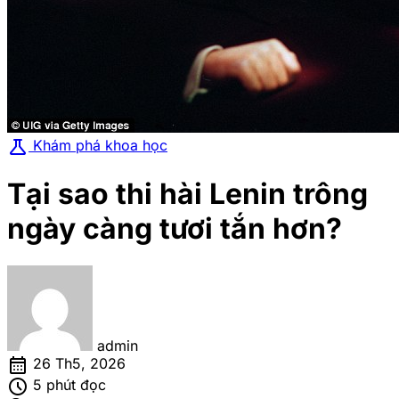
science
Khám phá khoa học
Tại sao thi hài Lenin trông
ngày càng tươi tắn hơn?
admin
calendar_month
26 Th5, 2026
schedule
5 phút đọc