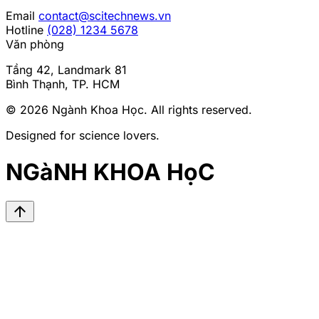
Email
contact@scitechnews.vn
Hotline
(028) 1234 5678
Văn phòng
Tầng 42, Landmark 81
Bình Thạnh, TP. HCM
© 2026
Ngành Khoa Học
. All rights reserved.
Designed for science lovers.
NGàNH KHOA HọC
arrow_upward