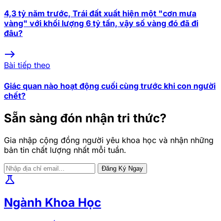
4,3 tỷ năm trước, Trái đất xuất hiện một "cơn mưa
vàng" với khối lượng 6 tỷ tấn, vậy số vàng đó đã đi
đâu?
east
Bài tiếp theo
Giác quan nào hoạt động cuối cùng trước khi con người
chết?
Sẵn sàng đón nhận tri thức?
Gia nhập cộng đồng người yêu khoa học và nhận những
bản tin chất lượng nhất mỗi tuần.
Đăng Ký Ngay
science
Ngành Khoa Học