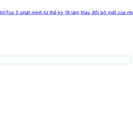
minh từ thế kỷ 18 làm thay đổi bộ mặt của nhân loại
Bí ẩn t
động vật
156 bài viết
1001 bí ẩn
93 bài viết
Công nghệ
83