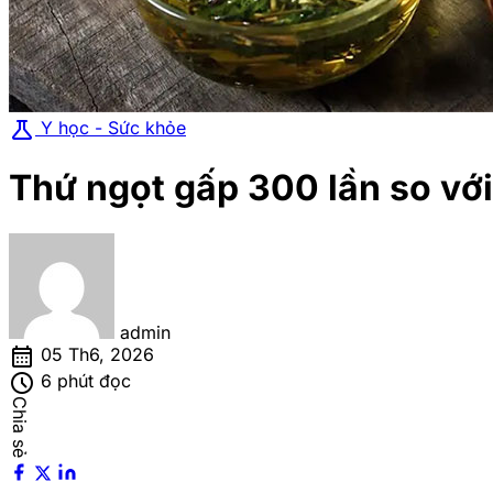
science
Y học - Sức khỏe
Thứ ngọt gấp 300 lần so vớ
admin
calendar_month
05 Th6, 2026
schedule
6 phút đọc
Chia sẻ