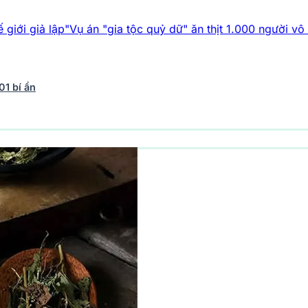
Vụ án "gia tộc quỷ dữ" ăn thịt 1.000 người vô tội
Top 5 phát 
01 bí ẩn
vũ trụ
242 bài viết
Y học - Sức khỏe
202 bài viết
Thế giới 