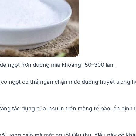
side ngọt hơn đường mía khoảng 150–300 lần.
 cỏ ngọt có thể ngăn chặn mức đường huyết trong h
 tăng tác dụng của insulin trên màng tế bào, ổn địn
số lượng calo mà một người tiêu thụ, điều này có kh