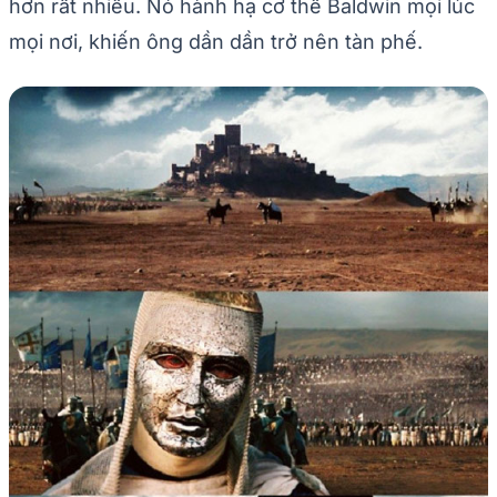
hơn rất nhiều. Nó hành hạ cơ thể Baldwin mọi lúc
mọi nơi, khiến ông dần dần trở nên tàn phế.