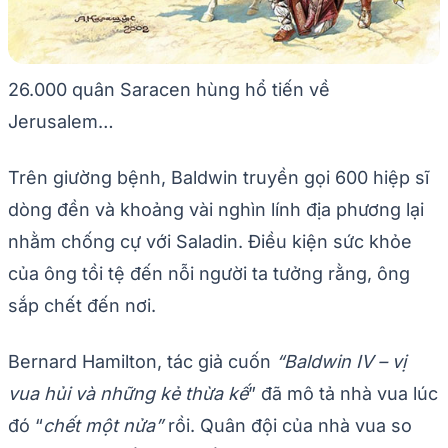
26.000 quân Saracen hùng hổ tiến về
Jerusalem…
Trên giường bệnh, Baldwin truyền gọi 600 hiệp sĩ
dòng đền và khoảng vài nghìn lính địa phương lại
nhằm chống cự với Saladin. Điều kiện sức khỏe
của ông tồi tệ đến nỗi người ta tưởng rằng, ông
sắp chết đến nơi.
Bernard Hamilton, tác giả cuốn
“Baldwin IV – vị
vua hủi và những kẻ thừa kế
” đã mô tả nhà vua lúc
đó “
chết một nửa”
rồi. Quân đội của nhà vua so