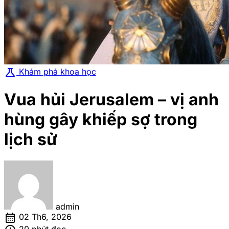
science
Khám phá khoa học
Vua hủi Jerusalem – vị anh
hùng gây khiếp sợ trong
lịch sử
admin
calendar_month
02 Th6, 2026